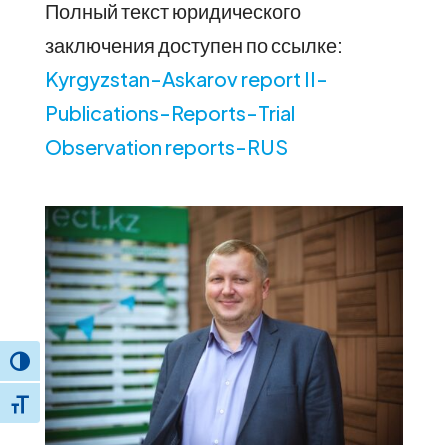
Полный текст юридического
заключения доступен по ссылке:
Kyrgyzstan-Askarov report II-
Publications-Reports-Trial
Observation reports-RUS
Toggle High Contrast
Toggle Font size