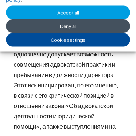
по лишению его адвокатского статуса
не связана с официально
Accept all
заявленными в иске основаниями, и
Deny all
что, в действительности,
Cookie settings
законодательство Казахстана
однозначно допускает возможность
совмещения адвокатской практики и
пребывание в должности директора.
Этот иск инициирован, по его мнению,
в связи с его критической позицией в
отношении закона «Об адвокатской
деятельности и юридической
помощи», а также выступлениями на