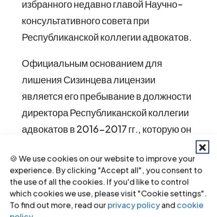
избранного недавно главой Научно-
консультативного совета при
Республиканской коллегии адвокатов.
Официальным основанием для
лишения Сизинцева лицензии
является его пребывание в должности
директора Республиканской коллегии
адвокатов в 2016-2017 гг., которую он
совмещал с адвокатской
🍪 We use cookies on our website to improve your
деятельностью.
experience. By clicking "Accept all", you consent to
the use of all the cookies. If you'd like to control
На своей странице в facebook
which cookies we use, please visit "Cookie settings".
Сизинцев утверждает, что инициатива
To find out more, read our
privacy policy
and
cookie
policy
.