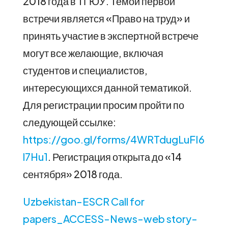
2018 года в ТГЮУ. Темой первой
встречи является «Право на труд» и
принять участие в экспертной встрече
могут все желающие, включая
студентов и специалистов,
интересующихся данной тематикой.
Для регистрации просим пройти по
следующей ссылке:
https://goo.gl/forms/4WRTdugLuFI6
l7Hu1
. Регистрация открыта до «14
сентября» 2018 года.
Uzbekistan-ESCR Call for
papers_ACCESS-News-web story-