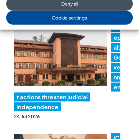
Deny all
30 Jul 2026
Cookie settings
N
ep
al:
Go
ver
nm
en
t actions threaten judicial
independence
24 Jul 2026
IC