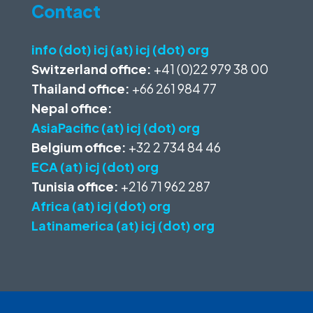
Contact
info (dot) icj (at) icj (dot) org
Switzerland office:
+41 (0)22 979 38 00
Thailand office:
+66 261 984 77
Nepal office:
AsiaPacific (at) icj (dot) org
Belgium office:
+32 2 734 84 46
ECA (at) icj (dot) org
Tunisia office:
+216 71 962 287
Africa (at) icj (dot) org
Latinamerica (at) icj (dot) org