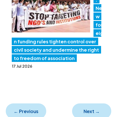
Ne
w
for
eig
n funding rules tighten control over
civil society and undermine the right
to freedom of association
17 Jul 2026
←
Previous
Next
→