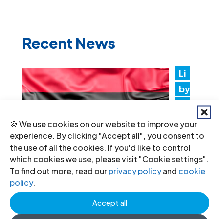
Recent News
Li
by
a:
Au
🍪 We use cookies on our website to improve your
th
experience. By clicking "Accept all", you consent to
the use of all the cookies. If you'd like to control
ori
which cookies we use, please visit "Cookie settings".
tie
To find out more, read our
privacy policy
and
cookie
s must promptly implement the
policy
.
Structured Dialogue’s human rights
Accept all
recommendations