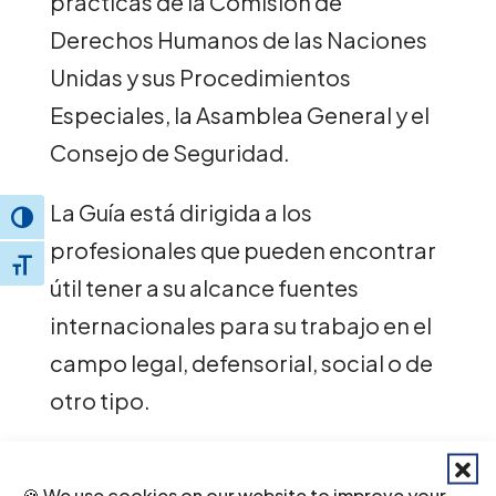
prácticas de la Comisión de
Derechos Humanos de las Naciones
Unidas y sus Procedimientos
Especiales, la Asamblea General y el
Consejo de Seguridad.
La Guía está dirigida a los
Toggle High Contrast
profesionales que pueden encontrar
Toggle Font size
útil tener a su alcance fuentes
internacionales para su trabajo en el
campo legal, defensorial, social o de
otro tipo.
Ha sido realizada para abogados,
🍪 We use cookies on our website to improve your