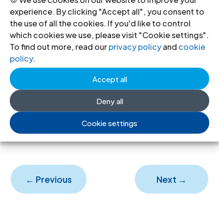
magistrados y otros profesionales
experience. By clicking "Accept all", you consent to
del derecho, gobiernos,
the use of all the cookies. If you'd like to control
organizaciones internacionales y no
which cookies we use, please visit "Cookie settings".
To find out more, read our
privacy policy
and
cookie
gubernamentales y defensores de los
policy
.
derechos humanos.
Accept all
right to remedy and reparations-
Deny all
practitioners guide-2006-spa
(texto
Cookie settings
completo en español, PDF)
←
Previous
Next
→