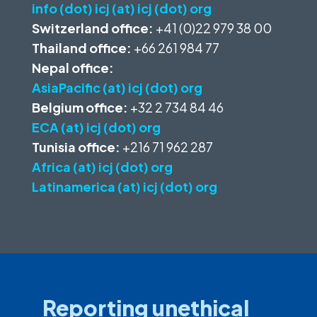
info (dot) icj (at) icj (dot) org
Switzerland office:
+41 (0)22 979 38 00
Thailand office:
+66 261 984 77
Nepal office:
AsiaPacific (at) icj (dot) org
Belgium office:
+32 2 734 84 46
ECA (at) icj (dot) org
Tunisia office:
+216 71 962 287
Africa (at) icj (dot) org
Latinamerica (at) icj (dot) org
Reporting unethical