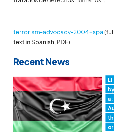
terrorism-advocacy-2004-spa
(full
text in Spanish, PDF)
Recent News
Li
by
a:
Au
th
ori