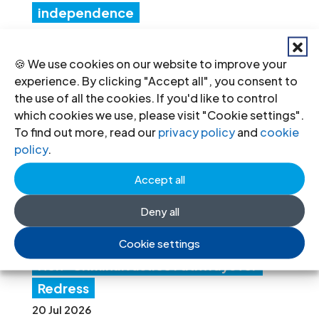
independence
24 Jul 2026
🍪 We use cookies on our website to improve your
experience. By clicking "Accept all", you consent to
IC
the use of all the cookies. If you'd like to control
J
which cookies we use, please visit "Cookie settings".
Co
To find out more, read our
privacy policy
and
cookie
policy
.
nv
en
Accept all
es
Deny all
Lat
in America Consultation to Strengthen
Cookie settings
Non-Criminal Justice Pathways for
Redress
20 Jul 2026