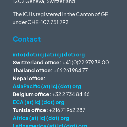
1202 Geneva, Switzerland
The ICJ is registered in the Canton of GE
under
CHE-107.751.792
Contact
info (dot) icj (at) icj (dot) org
Switzerland office:
+41 (0)22 979 38 00
Thailand office:
+66 261 984 77
Nepal office:
AsiaPacific (at) icj (dot) org
Belgium office:
+32 2 734 84 46
ECA (at) icj (dot) org
Tunisia office:
+216 71 962 287
Africa (at) icj (dot) org
Latinamerica (at) icj (dot) org