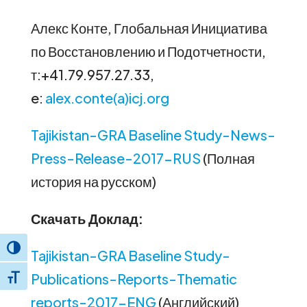
Алекс Конте, Глобальная Инициатива
по Восстановлению и Подотчетности,
т:+41.79.957.27.33,
e:
alex.conte(a)icj.org
Tajikistan-GRA Baseline Study-News-
Press-Release-2017-RUS
(Полная
история на русском)
Скачать Доклад:
Toggle High Contrast
Tajikistan-GRA Baseline Study-
Publications-Reports-Thematic
Toggle Font size
reports-2017-ENG
(Английский)