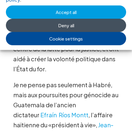
ont été les forces motrices, ont
Accept all
rassemblé les preuves elles-mêmes,
Deny all
construit une coalition de plaidoyer
plaçant les victimes et leurs récits au
Cookie settings
centre de la lutte pour la justice, et ont
aidé à créer la volonté politique dans
l’État du for.
Je ne pense pas seulement à Habré,
mais aux poursuites pour génocide au
Guatemala de l’ancien
dictateur
Efraín Ríos Montt
, l’affaire
haïtienne du «président à vie»,
Jean-