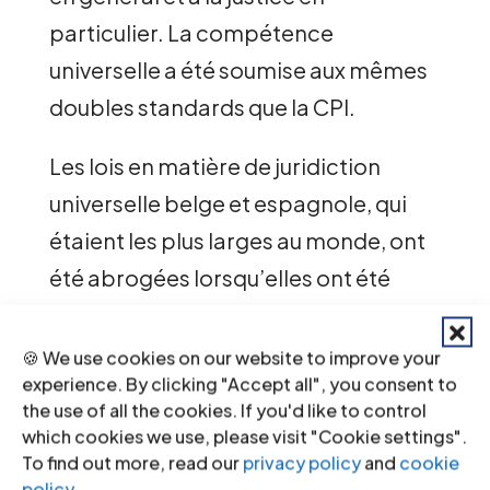
particulier. La compétence
universelle a été soumise aux mêmes
doubles standards que la CPI.
Les lois en matière de juridiction
universelle belge et espagnole, qui
étaient les plus larges au monde, ont
été abrogées lorsqu’elles ont été
utilisées pour enquêter sur des
actions de superpuissances.
🍪 We use cookies on our website to improve your
experience. By clicking "Accept all", you consent to
Mais bon nombre des cas les plus
the use of all the cookies. If you'd like to control
which cookies we use, please visit "Cookie settings".
réussis ont été ceux dans lesquels les
To find out more, read our
privacy policy
and
cookie
victimes et leurs défenseurs militants
policy
.