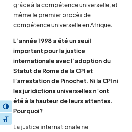
grâce à la compétence universelle, et
même le premier procès de
compétence universelle en Afrique.
L’année 1998 a été un seuil
important pour la justice
internationale avec l’adoption du
Statut de Rome de la CPI et
l’arrestation de Pinochet. Ni la CPI ni
les juridictions universelles n’ont
été à la hauteur de leurs attentes.
Toggle High Contrast
Pourquoi?
Toggle Font size
La justice internationale ne