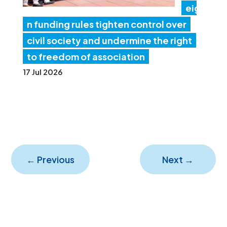
eig
n funding rules tighten control over
civil society and undermine the right
to freedom of association
17 Jul 2026
←
Previous
Next
→