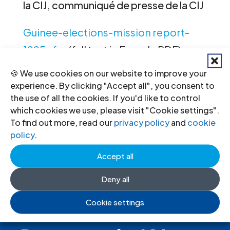
la CIJ, communiqué de presse de la CIJ
Guinee-elections-mission report-
1995-fra
(full text in French, PDF)
🍪 We use cookies on our website to improve your
experience. By clicking "Accept all", you consent to
the use of all the cookies. If you'd like to control
←
Previous
Next
→
which cookies we use, please visit "Cookie settings".
To find out more, read our
privacy policy
and
cookie
policy
.
Accept all
Deny all
Cookie settings