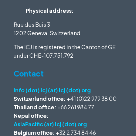
Physical address:
Rue des Buis 3
1202 Geneva, Switzerland
The ICJ is registered in the Canton of GE
under
CHE-107.751.792
Contact
info (dot) icj (at) icj (dot) org
Switzerland office:
+41 (0)22 979 38 00
Thailand office:
+66 261 984 77
Nepal office:
AsiaPacific (at) icj (dot) org
Belgium office:
+32 2 734 84 46