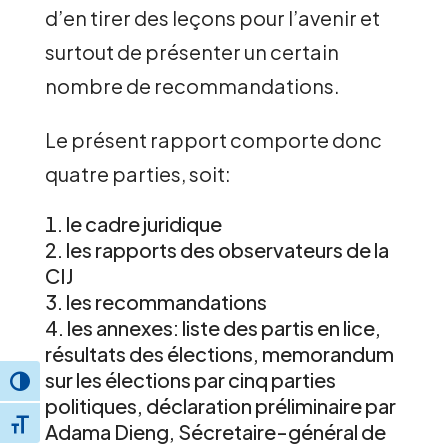
d’en tirer des leçons pour l’avenir et
surtout de présenter un certain
nombre de recommandations.
Le présent rapport comporte donc
quatre parties, soit:
le cadre juridique
les rapports des observateurs de la
CIJ
les recommandations
les annexes: liste des partis en lice,
résultats des élections, memorandum
sur les élections par cinq parties
Toggle High Contrast
politiques, déclaration préliminaire par
Toggle Font size
Adama Dieng, Sécretaire-général de