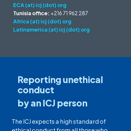
ECA (at) icj (dot) org
Tunisia office:
+216 71 962 287
Africa (at) icj (dot) org
Latinamerica (at) icj (dot) org
Reporting unethical
conduct
by an ICJ person
The ICJ expects a high standard of
ethical conduct from all those who