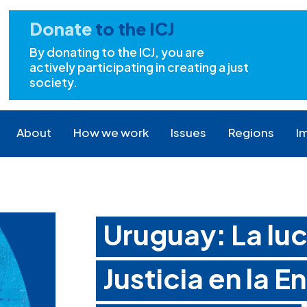
Donate
to the ICJ
By donating to the ICJ, you are
actively participating in creating a just
society.
About
How we work
Issues
Regions
I
Uruguay: La lu
Justicia en la E