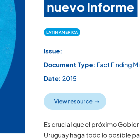
nuevo informe
LATIN AMERICA
Issue:
Document Type:
Fact Finding M
Date:
2015
View resource
Es crucial que el próximo Gobie
Uruguay haga todo lo posible para