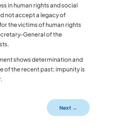
s in human rights and social
uld not accept a legacy of
for the victims of human rights
Secretary-General of the
sts.
rnment shows determination and
e of the recent past; impunity is
.
Next
→