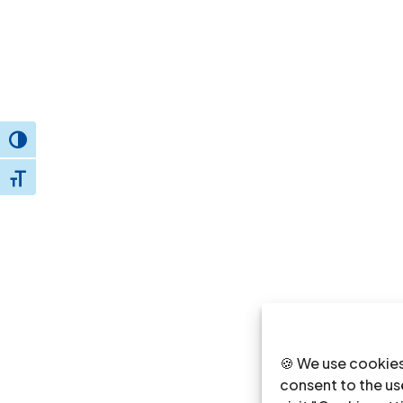
Toggle High Contrast
Toggle Font size
🍪 We use cookies
consent to the use