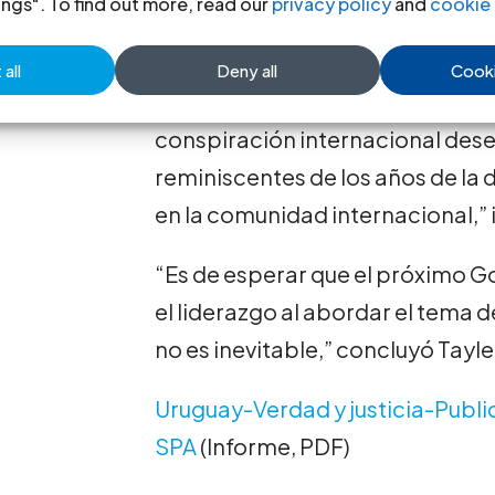
ings". To find out more, read our
privacy policy
and
cookie 
respetuoso que permita avanzar 
desaparecidos. Los ataques del 
all
Deny all
Cooki
organizaciones de derechos hum
conspiración internacional dese
reminiscentes de los años de la
en la comunidad internacional,” 
“Es de esperar que el próximo 
el liderazgo al abordar el tema 
no es inevitable,” concluyó Tayle
Uruguay-Verdad y justicia-Publ
SPA
(Informe, PDF)