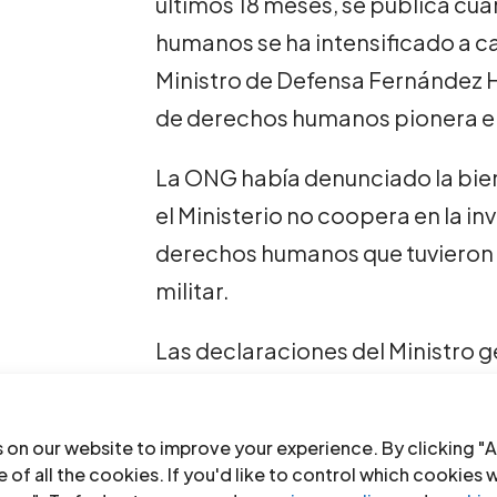
últimos 18 meses, se publica cu
humanos se ha intensificado a ca
Ministro de Defensa Fernández 
de derechos humanos pionera e
La ONG había denunciado la bie
el Ministerio no coopera en la in
derechos humanos que tuvieron l
militar.
Las declaraciones del Ministro g
internacional donde el SERPAJ e
rol en defensa de los derechos 
 on our website to improve your experience. By clicking "A
 of all the cookies. If you'd like to control which cookies 
“Organismos como Serpaj mere