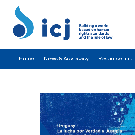
Skip
Skip
to
to
Content
navigation
Home
News & Advocacy
Resource hub