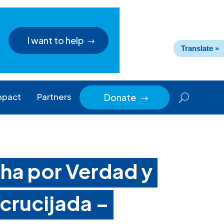
I want to help
Translate »
mpact
Partners
Donate
$
cha por Verdad y
ncrucijada –