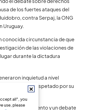
ando el debate sobre derechos
usa de los fuertes ataques del
Huidobro, contra Serpaj, la ONG
n Uruguay.
n conocida circunstancia de que
vestigación de las violaciones de
ugar durante la dictadura
eneraron inquietud a nivel
s reconocido y respetado por su
humanos.
ccept all", you
we use, please
cen reconocimiento y un debate