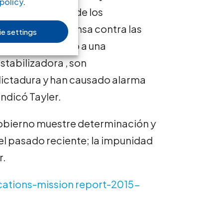
policy
.
en la búsqueda de los
Ministro de Defensa contra las
e settings
anos, aludiendo a una
stabilizadora , son
 dictadura y han causado alarma
indicó Tayler.
Gobierno muestre determinación y
del pasado reciente; la impunidad
r.
ications-mission report-2015-