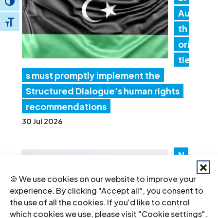
Toggle High Contrast
Au
Toggle Font size
th
ori
tie
s must promptly implement the
Structured Dialogue’s human rights
recommendations
30 Jul 2026
N
ep
🍪 We use cookies on our website to improve your
al:
experience. By clicking "Accept all", you consent to
Go
the use of all the cookies. If you'd like to control
which cookies we use, please visit "Cookie settings".
ver