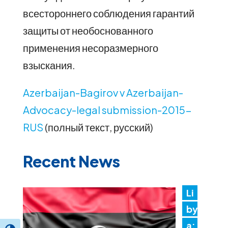
всестороннего соблюдения гарантий
защиты от необоснованного
применения несоразмерного
взыскания.
Azerbaijan-Bagirov v Azerbaijan-
Advocacy-legal submission-2015-
RUS
(полный текст, русский)
Recent News
Li
by
a: