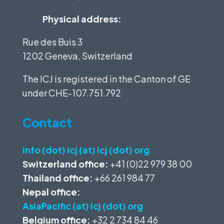
Physical address:
Rue des Buis 3
1202 Geneva, Switzerland
The ICJ is registered in the Canton of GE
under
CHE-107.751.792
Contact
info (dot) icj (at) icj (dot) org
Switzerland office:
+41 (0)22 979 38 00
Thailand office:
+66 261 984 77
Nepal office:
AsiaPacific (at) icj (dot) org
Belgium office:
+32 2 734 84 46