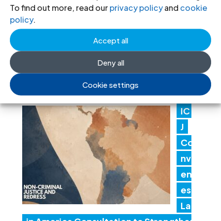
To find out more, read our
privacy policy
and
cookie
nm
policy
.
en
Accept all
t actions threaten judicial
independence
Deny all
24 Jul 2026
Cookie settings
IC
J
Co
nv
en
es
Lat