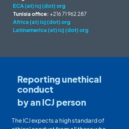
ECA (at) icj (dot) org
Tunisia office:
+216 71 962 287
Africa (at) icj (dot) org
Latinamerica (at) icj (dot) org
Reporting unethical
conduct
by an ICJ person
The ICJ expects a high standard of
ethical conduct from all those who