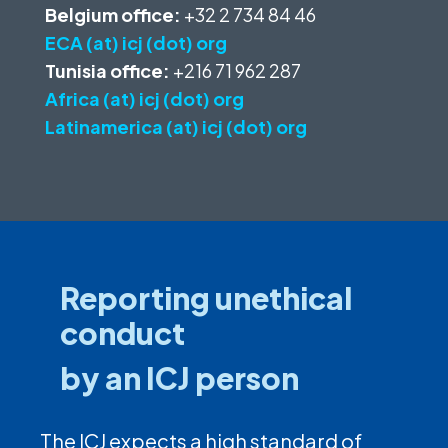
Belgium office:
+32 2 734 84 46
ECA (at) icj (dot) org
Tunisia office:
+216 71 962 287
Africa (at) icj (dot) org
Latinamerica (at) icj (dot) org
Reporting unethical
conduct
by an ICJ person
The ICJ expects a high standard of