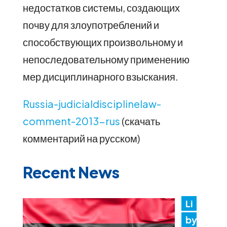
недостатков системы, создающих
почву для злоупотреблений и
способствующих произвольному и
непоследовательному применению
мер дисциплинарного взыскания.
Russia-judicialdisciplinelaw-
comment-2013-rus
(скачать
комментарий на русском)
Recent News
Li
by