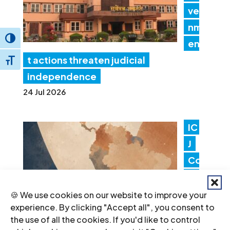
ver
nm
Toggle High Contrast
en
t actions threaten judicial
Toggle Font size
independence
24 Jul 2026
IC
J
Co
nv
en
🍪 We use cookies on our website to improve your
experience. By clicking "Accept all", you consent to
es
the use of all the cookies. If you'd like to control
Lat