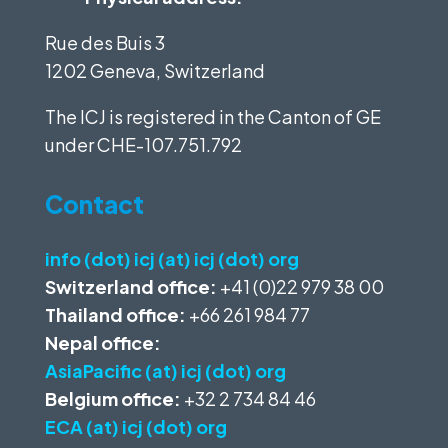
Rue des Buis 3
1202 Geneva, Switzerland
The ICJ is registered in the Canton of GE
under
CHE-107.751.792
Contact
info (dot) icj (at) icj (dot) org
Switzerland office:
+41 (0)22 979 38 00
Thailand office:
+66 261 984 77
Nepal office:
AsiaPacific (at) icj (dot) org
Belgium office:
+32 2 734 84 46
ECA (at) icj (dot) org