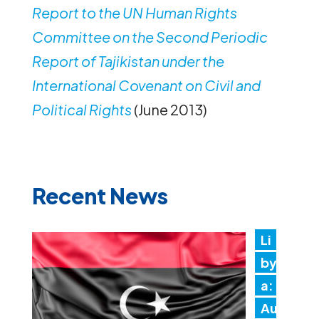
Report to the UN Human Rights
Committee on the Second Periodic
Report of Tajikistan under the
International Covenant on Civil and
Political Rights
(June 2013)
Recent News
Li
by
a:
Au