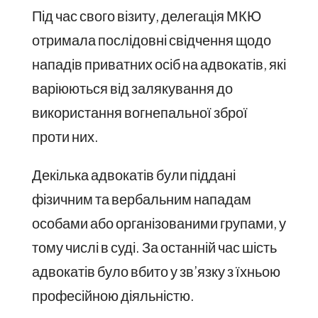
Під час свого візиту, делегація МКЮ
отримала послідовні свідчення щодо
нападів приватних осіб на адвокатів, які
варіюються від залякування до
використання вогнепальної зброї
проти них.
Декілька адвокатів були піддані
фізичним та вербальним нападам
особами або організованими групами, у
тому числі в суді. За останній час шість
адвокатів було вбито у зв’язку з їхньою
професійною діяльністю.