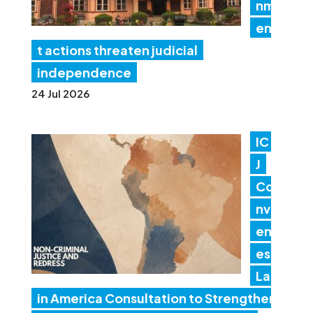
nm
en
t actions threaten judicial
independence
24 Jul 2026
IC
J
Co
nv
en
es
Lat
in America Consultation to Strengthen