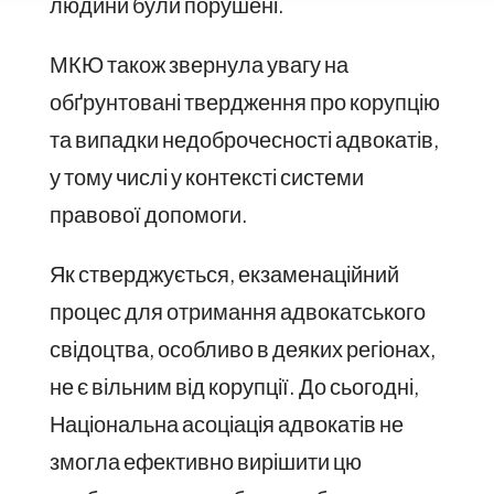
людини були порушені.
МКЮ також звернула увагу на
обґрунтовані твердження про корупцію
та випадки недоброчесності адвокатів,
у тому числі у контексті системи
правової допомоги.
Як стверджується, екзаменаційний
процес для отримання адвокатського
свідоцтва, особливо в деяких регіонах,
не є вільним від корупції. До сьогодні,
Національна асоціація адвокатів не
змогла ефективно вирішити цю