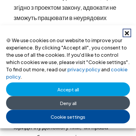
згідно з проектом закону, адвокати не
зможуть працювати в неурядових
організаціях, зберігаючи статус
адвоката та членство в НААУ.
🍪 We use cookies on our website to improve your
experience. By clicking "Accept all", you consent to
В той час як міжнародна практика щодо
the use of all the cookies. If you'd like to control
which cookies we use, please visit "Cookie settings".
цього не є однорідною, у випадку
To find out more, read our
privacy policy
and
cookie
України таке обмеження може
policy
.
підірвати здатність правозахисних
Accept all
громадських організацій здійснювати
Deny all
кваліфіковане юридичне
представництво або надавати
Cookie settings
юридичну допомогу тим, чиї права