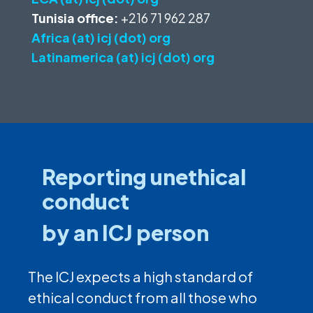
Tunisia office:
+216 71 962 287
Africa (at) icj (dot) org
Latinamerica (at) icj (dot) org
Reporting unethical
conduct
by an ICJ person
The ICJ expects a high standard of
ethical conduct from all those who