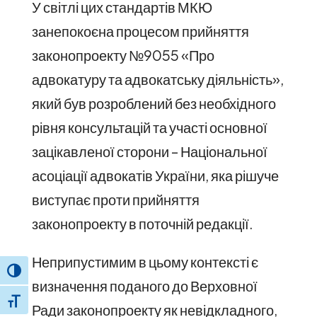
У світлі цих стандартів МКЮ
занепокоєна процесом прийняття
законопроекту №9055 «Про
адвокатуру та адвокатську діяльність»,
який був розроблений без необхідного
рівня консультацій та участі основної
зацікавленої сторони – Національної
асоціації адвокатів України, яка рішуче
виступає проти прийняття
законопроекту в поточній редакції.
Неприпустимим в цьому контексті є
Toggle High Contrast
визначення поданого до Верховної
Toggle Font size
Ради законопроекту як невідкладного,