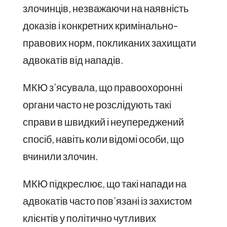
злочинців, незважаючи на наявність
доказів і конкретних кримінально-
правових норм, покликаних захищати
адвокатів від нападів.
МКЮ з’ясувала, що правоохоронні
органи часто не розслідують такі
справи в швидкий і неупереджений
спосіб, навіть коли відомі особи, що
вчинили злочин.
МКЮ підкреслює, що такі напади на
адвокатів часто пов’язані із захистом
клієнтів у політично чутливих