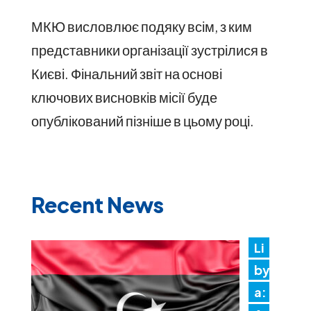
МКЮ висловлює подяку всім, з ким
представники організації зустрілися в
Києві. Фінальний звіт на основі
ключових висновків місії буде
опублікований пізніше в цьому році.
Recent News
Li
by
a: