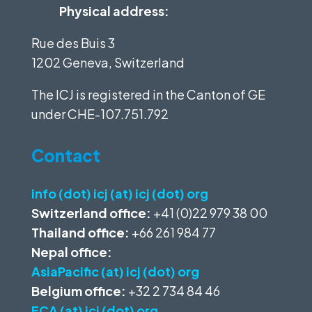
Physical address:
Rue des Buis 3
1202 Geneva, Switzerland
The ICJ is registered in the Canton of GE
under
CHE-107.751.792
Contact
info (dot) icj (at) icj (dot) org
Switzerland office:
+41 (0)22 979 38 00
Thailand office:
+66 261 984 77
Nepal office:
AsiaPacific (at) icj (dot) org
Belgium office:
+32 2 734 84 46
ECA (at) icj (dot) org