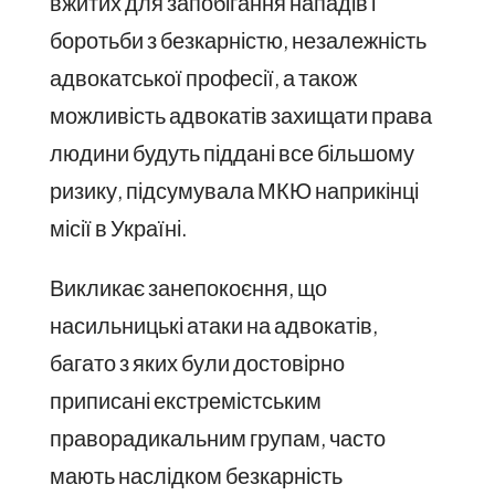
вжитих для запобігання нападів і
боротьби з безкарністю, незалежність
адвокатської професії, а також
можливість адвокатів захищати права
людини будуть піддані все більшому
ризику, підсумувала МКЮ наприкінці
місії в Україні.
Викликає занепокоєння, що
насильницькі атаки на адвокатів,
багато з яких були достовірно
приписані екстремістським
праворадикальним групам, часто
мають наслідком безкарність