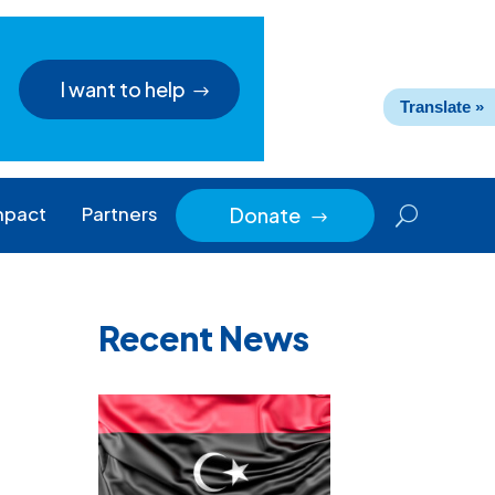
I want to help
Translate »
mpact
Partners
Donate
$
Recent News