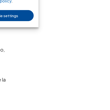
policy
.
e settings
no
e
ro,
 la