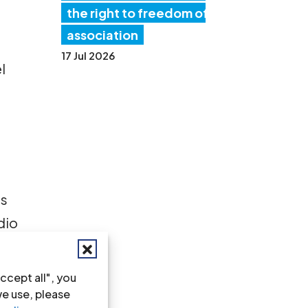
the right to freedom of
association
17 Jul 2026
l
us
dio
ccept all", you
we use, please