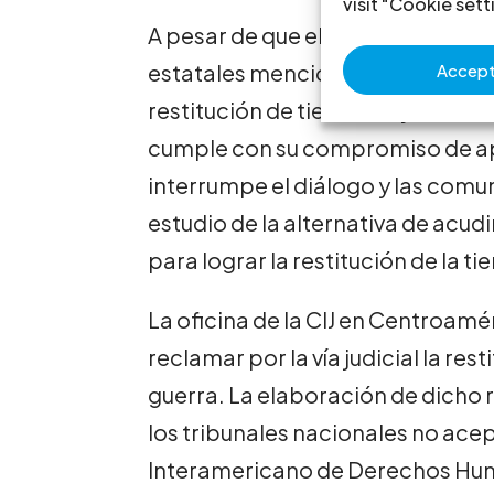
visit "Cookie sett
A pesar de que el Gobierno de Gu
estatales mencionadas, se comp
Accept 
restitución de tierras, cuyo text
cumple con su compromiso de apr
interrumpe el diálogo y las comun
estudio de la alternativa de acudi
para lograr la restitución de la tier
La oficina de la CIJ en Centroam
reclamar por la vía judicial la res
guerra. La elaboración de dicho 
los tribunales nacionales no acep
Interamericano de Derechos Hu