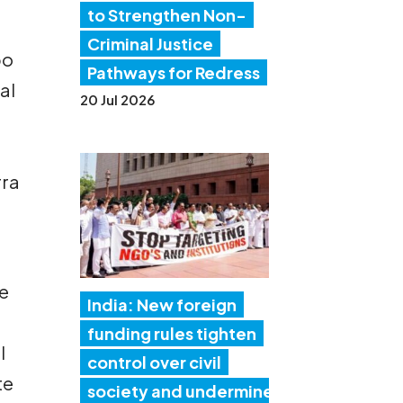
to Strengthen Non-
Criminal Justice
bo
Pathways for Redress
al
20 Jul 2026
rra
de
India: New foreign
funding rules tighten
l
control over civil
te
society and undermine