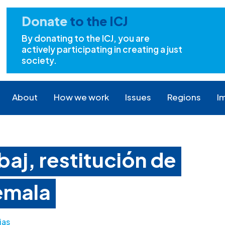
Donate
to the ICJ
By donating to the ICJ, you are
actively participating in creating a just
society.
About
How we work
Issues
Regions
I
aj, restitución de
temala
ias