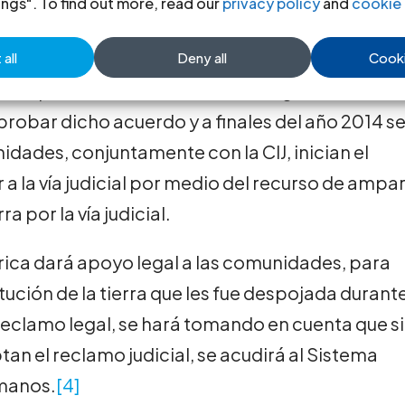
ings". To find out more, read our
privacy policy
and
cookie 
atemala, por medio de las dos instituciones
romete a aprobar un Acuerdo Gubernativo de
all
Deny all
Cooki
o fue aprobado en la mesa de diálogo, el Estado 
obar dicho acuerdo y a finales del año 2014 s
idades, conjuntamente con la CIJ, inician el
r a la vía judicial por medio del recurso de ampa
ra por la vía judicial.
érica dará apoyo legal a las comunidades, para
titución de la tierra que les fue despojada durante
reclamo legal, se hará tomando en cuenta que si
tan el reclamo judicial, se acudirá al Sistema
manos.
[4]