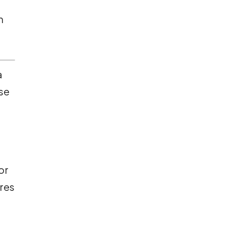
n
a
 se
or
cres