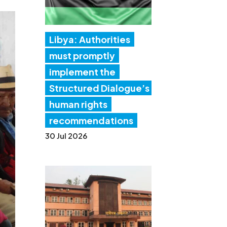
Libya: Authorities
must promptly
implement the
Structured Dialogue’s
human rights
recommendations
30 Jul 2026