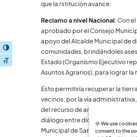
que la rstitución avance.
Reclamo a nivel Nacional
: Con el
aprobado por el Consejo Municipa
apoyo del Alcalde Municipal de d
Toggle High Contrast
comunidades, brindándoles asesor
Estado (Organismo Ejecutivo rep
Toggle Font size
Asuntos Agrarios), para lograr la r
Esto permitiría recuperar la tierr
vecinos, por la vía administrativa,
del recurso de amparo, que impl
diálogo entre dichas institucione
🍪 We use cookies
Municipal de Santa María de Neba
consent to the use