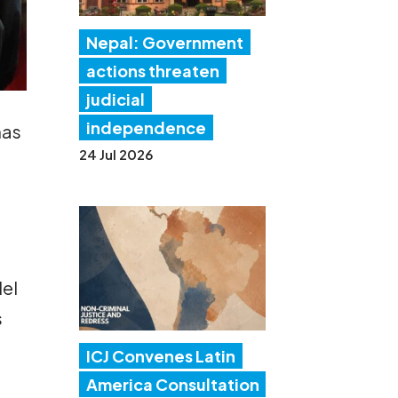
Nepal: Government
actions threaten
judicial
independence
nas
24 Jul 2026
del
s
ICJ Convenes Latin
America Consultation