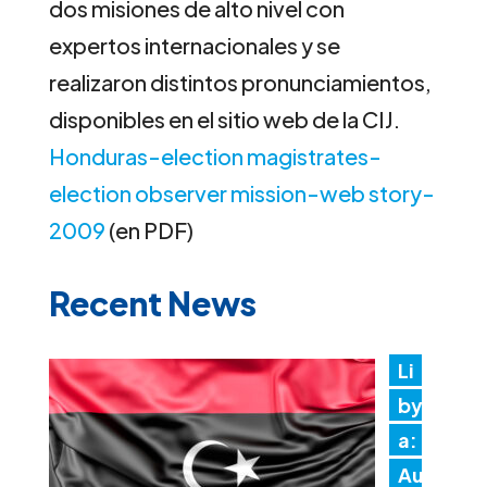
dos misiones de alto nivel con
expertos internacionales y se
realizaron distintos pronunciamientos,
disponibles en el sitio web de la CIJ.
Honduras-election magistrates-
election observer mission-web story-
2009
(en PDF)
Recent News
Li
by
a:
Au