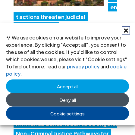
en
t actions threaten judicial
independence
24 Jul 2026
🍪 We use cookies on our website to improve your
experience. By clicking "Accept all", you consent to
the use of all the cookies. If you'd like to control
IC
which cookies we use, please visit "Cookie settings".
J
To find out more, read our
privacy policy
and
cookie
policy
.
Co
nv
Accept all
en
Deny all
es
Cookie settings
Lat
in America Consultation to Strengthen
Non-Criminal Justice Pathways for