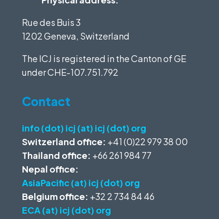
Rue des Buis 3
1202 Geneva, Switzerland
The ICJ is registered in the Canton of GE
under
CHE-107.751.792
Contact
info (dot) icj (at) icj (dot) org
Switzerland office:
+41 (0)22 979 38 00
Thailand office:
+66 261 984 77
Nepal office:
AsiaPacific (at) icj (dot) org
Belgium office:
+32 2 734 84 46
ECA (at) icj (dot) org