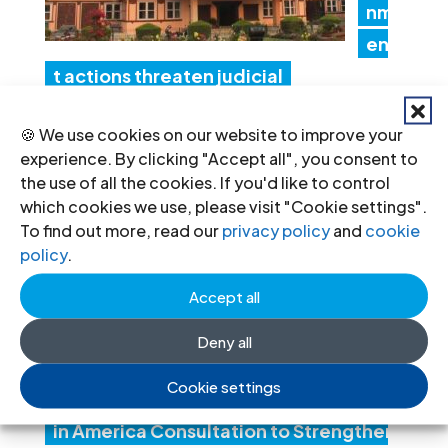
nm
en
t actions threaten judicial
independence
🍪 We use cookies on our website to improve your
24 Jul 2026
experience. By clicking "Accept all", you consent to
the use of all the cookies. If you'd like to control
IC
which cookies we use, please visit "Cookie settings".
To find out more, read our
privacy policy
and
cookie
J
policy
.
Co
Accept all
nv
en
Deny all
es
Cookie settings
Lat
in America Consultation to Strengthen