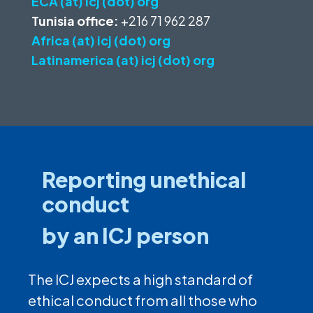
ECA (at) icj (dot) org
Tunisia office:
+216 71 962 287
Africa (at) icj (dot) org
Latinamerica (at) icj (dot) org
Reporting unethical
conduct
by an ICJ person
The ICJ expects a high standard of
ethical conduct from all those who