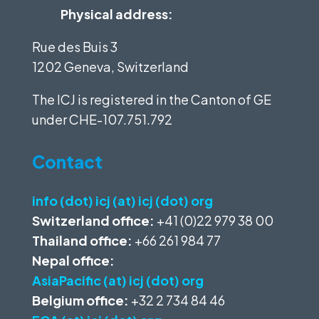
Physical address:
Rue des Buis 3
1202 Geneva, Switzerland
The ICJ is registered in the Canton of GE
under
CHE-107.751.792
Contact
info (dot) icj (at) icj (dot) org
Switzerland office:
+41 (0)22 979 38 00
Thailand office:
+66 261 984 77
Nepal office:
AsiaPacific (at) icj (dot) org
Belgium office:
+32 2 734 84 46