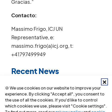
Gracias.”
Contacto:
Massimo Frigo, ICJ UN
Representative, e:
massimo.frigo(a)icj.org, t:
+41797499949
Recent News
Li
🍪 We use cookies on our website to improve your
experience. By clicking "Accept all", you consent to
by
the use of all the cookies. If you'd like to control
a:
which cookies we use, please visit "Cookie settings".
Au
To find out more, read our
privacy policy
and
cookie