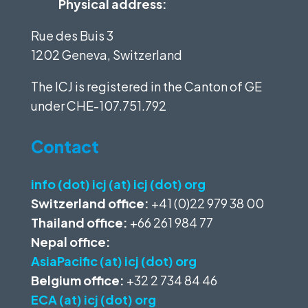
Physical address:
Rue des Buis 3
1202 Geneva, Switzerland
The ICJ is registered in the Canton of GE
under
CHE-107.751.792
Contact
info (dot) icj (at) icj (dot) org
Switzerland office:
+41 (0)22 979 38 00
Thailand office:
+66 261 984 77
Nepal office:
AsiaPacific (at) icj (dot) org
Belgium office:
+32 2 734 84 46
ECA (at) icj (dot) org