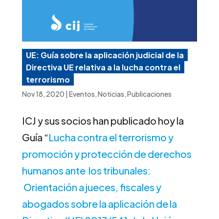
UE: Guía sobre la aplicación judicial de la
Directiva UE relativa a la lucha contra el
terrorismo
Nov 18, 2020
|
Eventos
,
Noticias
,
Publicaciones
ICJ y sus socios han publicado hoy la
Guía “
Lucha contra el terrorismo y
promoción y protección de derechos
humanos ante los tribunales:
Orientación a jueces, fiscales y
abogados sobre la aplicación de la