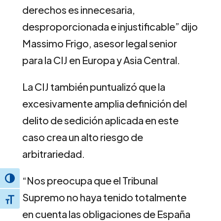
derechos es innecesaria,
desproporcionada e injustificable” dijo
Massimo Frigo, asesor legal senior
para la CIJ en Europa y Asia Central.
La CIJ también puntualizó que la
excesivamente amplia definición del
delito de sedición aplicada en este
caso crea un alto riesgo de
arbitrariedad.
“Nos preocupa que el Tribunal
Toggle High Contrast
Supremo no haya tenido totalmente
Toggle Font size
en cuenta las obligaciones de España