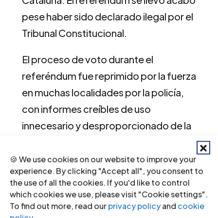
pese haber sido declarado ilegal por el
Tribunal Constitucional.
El proceso de voto durante el
referéndum fue reprimido por la fuerza
en muchas localidades por la policía,
con informes creíbles de uso
innecesario y desproporcionado de la
fuerza en violación de las obligaciones
de España en derecho internacional.
🍪 We use cookies on our website to improve your
experience. By clicking "Accept all", you consent to
the use of all the cookies. If you'd like to control
“La intereferencia con la expresión y
which cookies we use, please visit "Cookie settings".
protesta política pacífica es
To find out more, read our
privacy policy
and
cookie
inacceptable, salvo en limitadas
policy
.