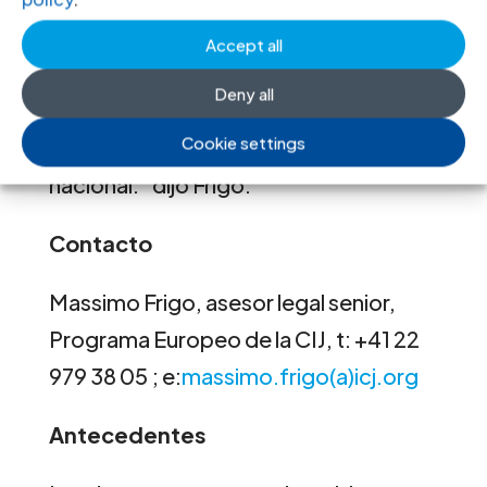
circunstancias en las que sea
Accept all
estrictamente necesario y
Deny all
proporcionado por razones
Cookie settings
convincentes como la seguridad
nacional.” dijo Frigo.
Contacto
Massimo Frigo, asesor legal senior,
Programa Europeo de la CIJ, t: +41 22
979 38 05 ; e:
massimo.frigo(a)icj.org
Antecedentes