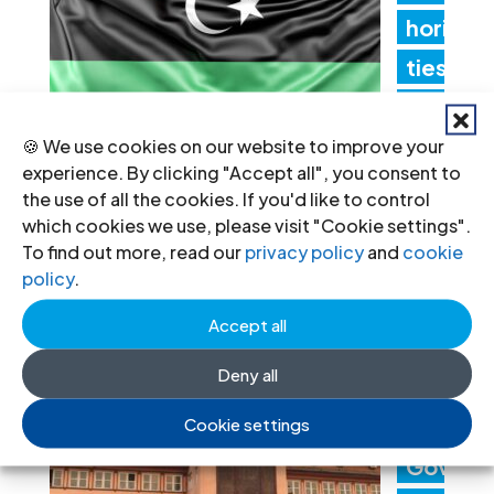
hori
ties
mus
t
🍪 We use cookies on our website to improve your
experience. By clicking "Accept all", you consent to
promptly implement the
the use of all the cookies. If you'd like to control
Structured Dialogue’s human rights
which cookies we use, please visit "Cookie settings".
To find out more, read our
privacy policy
and
cookie
recommendations
policy
.
30 Jul 2026
Accept all
Deny all
Ne
pal:
Cookie settings
Gov