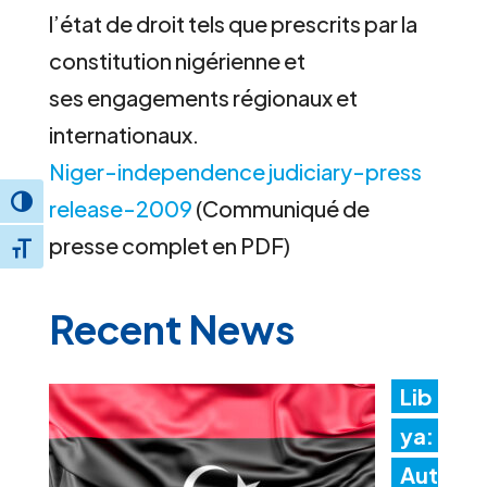
l’état de droit tels que prescrits par la
constitution nigérienne et
ses engagements régionaux et
internationaux.
Niger-independence judiciary-press
release-2009
(Communiqué de
Toggle High Contrast
presse complet en PDF)
Toggle Font size
Recent News
Lib
ya:
Aut