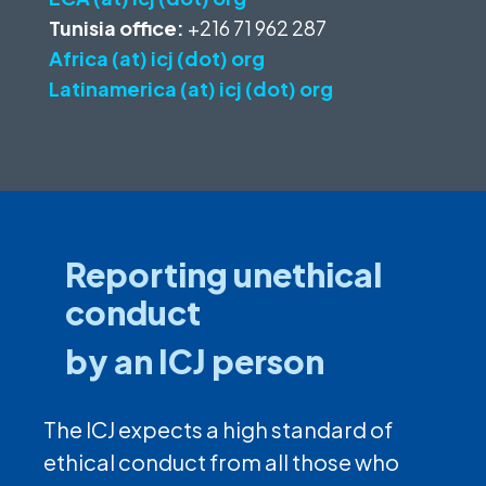
Tunisia office:
+216 71 962 287
Africa (at) icj (dot) org
Latinamerica (at) icj (dot) org
Reporting unethical
conduct
by an ICJ person
The ICJ expects a high standard of
ethical conduct from all those who