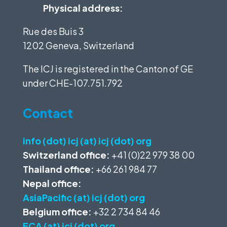
Physical address:
Rue des Buis 3
1202 Geneva, Switzerland
The ICJ is registered in the Canton of GE
under
CHE-107.751.792
Contact
info (dot) icj (at) icj (dot) org
Switzerland office:
+41 (0)22 979 38 00
Thailand office:
+66 261 984 77
Nepal office:
AsiaPacific (at) icj (dot) org
Belgium office:
+32 2 734 84 46
ECA (at) icj (dot) org