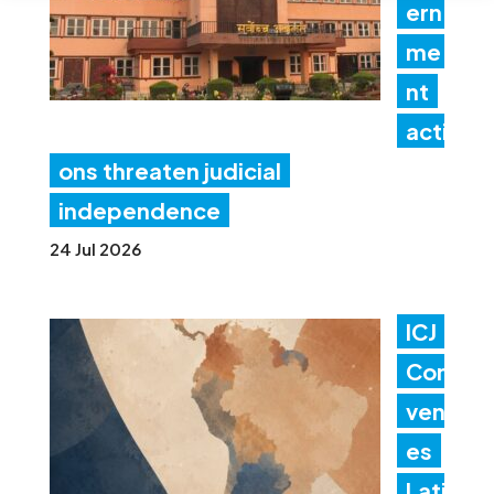
ern
me
nt
acti
ons threaten judicial
independence
24 Jul 2026
ICJ
Con
ven
es
Lati