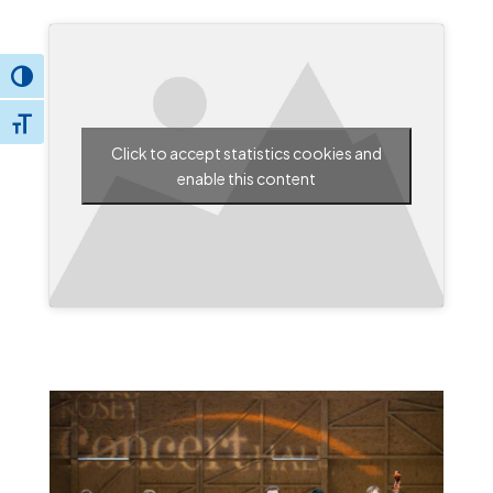
Toggle High Contrast
Toggle Font size
Click to accept statistics cookies and
enable this content