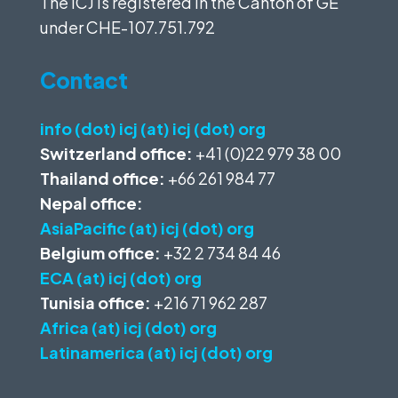
The ICJ is registered in the Canton of GE
under
CHE-107.751.792
Contact
info (dot) icj (at) icj (dot) org
Switzerland office:
+41 (0)22 979 38 00
Thailand office:
+66 261 984 77
Nepal office:
AsiaPacific (at) icj (dot) org
Belgium office:
+32 2 734 84 46
ECA (at) icj (dot) org
Tunisia office:
+216 71 962 287
Africa (at) icj (dot) org
Latinamerica (at) icj (dot) org