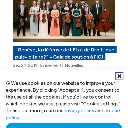
“Genève, la défense de l’Etat de Droit: que
puis-je faire?” – Gala de soutien à l’ICJ
Sep 24, 2019
|
Événements
,
Nouvelles
L’ICJ organise son premier gala-
🍪 We use cookies on our website to improve your
experience. By clicking "Accept all", you consent to
concert de récolte de fonds, le lundi 14
the use of all the cookies. If you'd like to control
octobre 2019 à 19h30 au Palais Eynard,
which cookies we use, please visit "Cookie settings".
4 rue de la Croix Rouge à Genève. Ce
To find out more, read our
privacy policy
and
cookie
policy
.
gala soutient l’ICJ et son combat pour