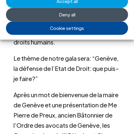
la défense de l’Etat de Droit dans le
Accept all
monde et qui marque la fin de la série
Deny all
d’événements organisés pour notre
Cookie settings
60e anniversaire dans la capitale des
droits humains.
Le thème de notre gala sera: “Genève,
la défense de l’Etat de Droit: que puis-
je faire?”
Après un mot de bienvenue de la maire
de Genève et une présentation de Me
Pierre de Preux, ancien Bâtonnier de
l’Ordre des avocats de Genève, les