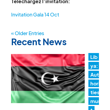
Téléchargez l’invitation:
Invitation Gala 14 Oct
« Older Entries
Recent News
Lib
ya:
Aut
hori
ties
mus
t