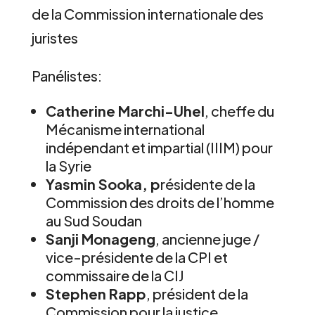
de la Commission internationale des
juristes
Panélistes:
Catherine Marchi-Uhel
, cheffe du
Mécanisme international
indépendant et impartial (IIIM) pour
la Syrie
Yasmin Sooka, p
résidente de la
Commission des droits de l’homme
au Sud Soudan
Sanji Monageng
, ancienne juge /
vice-présidente de la CPI et
commissaire de la CIJ
Stephen Rapp
, président de la
Commission pour la justice