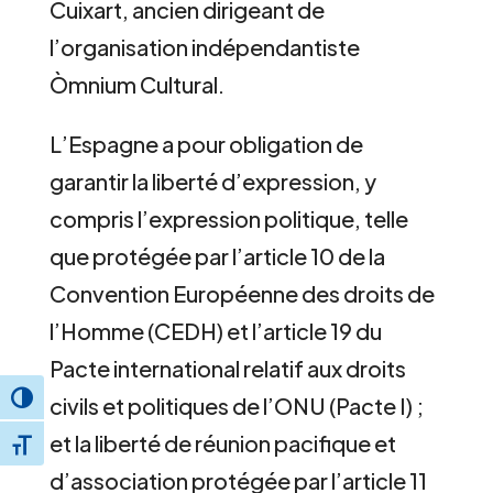
Cuixart, ancien dirigeant de
l’organisation indépendantiste
Òmnium Cultural.
L’Espagne a pour obligation de
garantir la liberté d’expression, y
compris l’expression politique, telle
que protégée par l’article 10 de la
Convention Européenne des droits de
l’Homme (CEDH) et l’article 19 du
Pacte international relatif aux droits
civils et politiques de l’ONU (Pacte I) ;
Toggle High Contrast
et la liberté de réunion pacifique et
Toggle Font size
d’association protégée par l’article 11