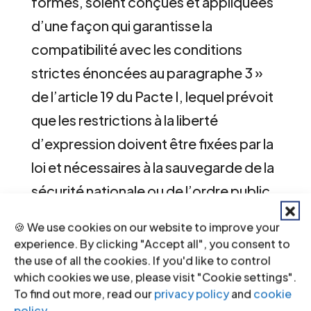
formes, soient conçues et appliquées
d’une façon qui garantisse la
compatibilité avec les conditions
strictes énoncées au paragraphe 3 »
de l’article 19 du Pacte I, lequel prévoit
que les restrictions à la liberté
d’expression doivent être fixées par la
loi et nécessaires à la sauvegarde de la
sécurité nationale ou de l’ordre public.
Le droit de prendre part à la vie
🍪 We use cookies on our website to improve your
publique est protégé par l’article 25 du
experience. By clicking "Accept all", you consent to
Pacte I.
the use of all the cookies. If you'd like to control
which cookies we use, please visit "Cookie settings".
To find out more, read our
privacy policy
and
cookie
policy
.