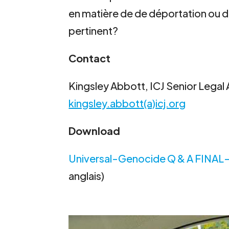
en matière de de déportation ou de
pertinent?
Contact
Kingsley Abbott, ICJ Senior Legal A
kingsley.abbott(a)icj.org
Download
Universal-Genocide Q & A FINAL
anglais)