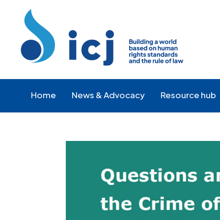
Skip
Skip
to
to
Content
navigation
Home
News & Advocacy
Resource hub