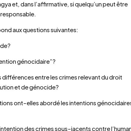
ya et, dans l’affirmative, si quelqu’un peut être
 responsable.
pond aux questions suivantes:
cide?
tention génocidaire”?
es différences entre les crimes relevant du droit
cution et de génocide?
tions ont-elles abordé les intentions génocidaire
’intention des crimes sous-jacents contre l’huma