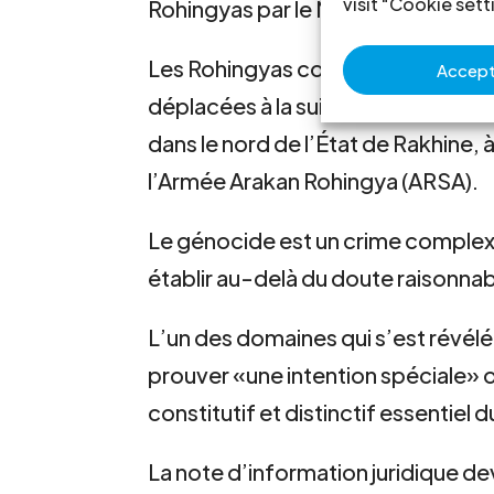
visit "Cookie sett
Rohingyas par le Myanmar puisse 
Les Rohingyas constituent la gra
Accept 
déplacées à la suite d’opération
dans le nord de l’État de Rakhine, 
l’Armée Arakan Rohingya (ARSA).
Le génocide est un crime complexe 
établir au-delà du doute raisonna
L’un des domaines qui s’est révélé 
prouver «une intention spéciale» o
constitutif et distinctif essentiel
La note d’information juridique de