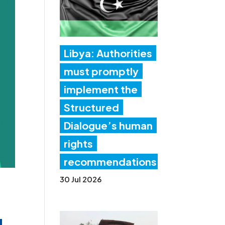
Libya: Authorities
must promptly
implement the
Structured
Dialogue’s human
rights
recommendations
30 Jul 2026