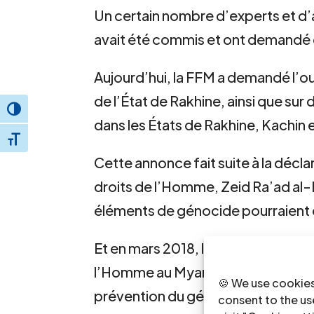
Un certain nombre d’experts et d
avait été commis et ont demandé 
Aujourd’hui, la FFM a demandé l’o
de l’État de Rakhine, ainsi que su
Toggle High Contrast
dans les États de Rakhine, Kachin 
Toggle Font size
Cette annonce fait suite à la déc
droits de l’Homme, Zeid Ra’ad al-
éléments de génocide pourraient e
Et en mars 2018, le Rapporteur spéc
l’Homme au Myanmar, Yanghee Lee, 
🍪 We use cookies
prévention du génocide, Adama Die
consent to the use