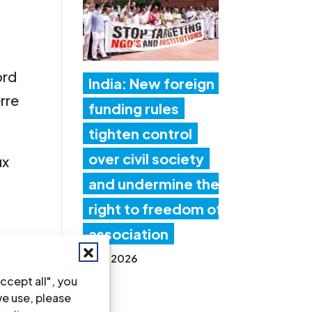
e
ord
India: New foreign
erre
funding rules
tighten control
over civil society
ux
and undermine the
right to freedom of
association
de
17 Jul 2026
la
ccept all", you
des
we use, please