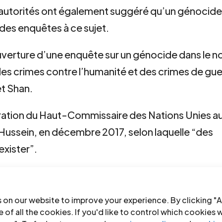
’autorités ont également suggéré qu’un génocid
des enquêtes à ce sujet.
uverture d’une enquête sur un génocide dans le n
r des crimes contre l’humanité et des crimes de gu
et Shan.
laration du Haut-Commissaire des Nations Unies a
Hussein, en décembre 2017, selon laquelle “des
xister”.
ial des Nations Unies sur la situation des droits 
et le Conseiller spécial des Nations Unies pour 
 on our website to improve your experience. By clicking "A
ng, ont évoqué la possibilité que le traitement 
 of all the cookies. If you'd like to control which cookies 