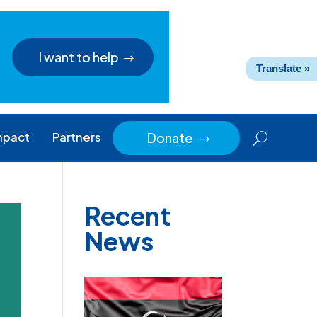
I want to help
Translate »
mpact
Partners
Donate
$
Recent
News