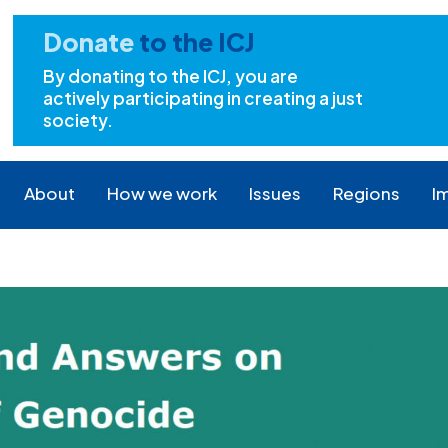
Donate
to the ICJ
By donating to the ICJ, you are
actively participating in creating a just
society.
About
How we work
Issues
Regions
I