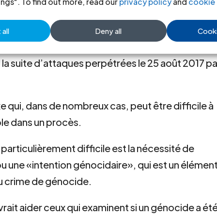
ings". To find out more, read our
privacy policy
and
cookie 
constituer un génocide.
nde majorité des plus de 700’000 personnes
all
Deny all
Cooki
s de sécurité commandées par l’armée du Myanma
à la suite d’attaques perpétrées le 25 août 2017 pa
qui, dans de nombreux cas, peut être difficile à
ble dans un procès.
particulièrement difficile est la nécessité de
u une «intention génocidaire», qui est un élémen
 du crime de génocide.
vrait aider ceux qui examinent si un génocide a ét