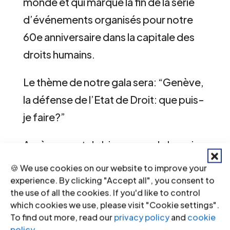
monde et qui marque la fin de la série
d’événements organisés pour notre
60e anniversaire dans la capitale des
droits humains.
Le thème de notre gala sera: “Genève,
la défense de l’Etat de Droit: que puis-
je faire?”
Après un mot de bienvenue de la maire
de Genève et une présentation de Me
🍪 We use cookies on our website to improve your
Pierre de Preux, ancien Bâtonnier de
experience. By clicking "Accept all", you consent to
the use of all the cookies. If you'd like to control
l’Ordre des avocats de Genève, les
which cookies we use, please visit "Cookie settings".
Commissaires de l’ICJ incluant Sir
To find out more, read our
privacy policy
and
cookie
policy
.