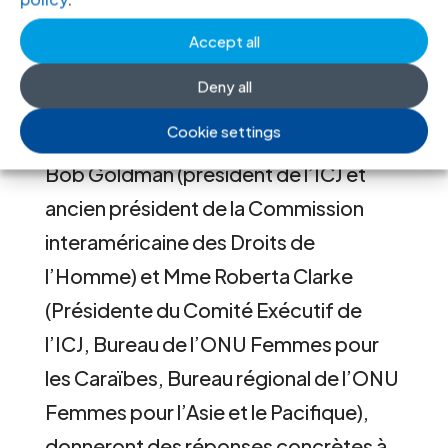
Nicolas Bratza (ancien Président de la
Cour européenne des Droits de
Accept all
l’Homme), Dame Silvia Cartwright
Deny all
(ancienne juge et Gouverneur Général
Cookie settings
de la Nouvelle-Zélande), le professeur
Bob Goldman (président de l’ICJ et
ancien président de la Commission
interaméricaine des Droits de
l’Homme) et Mme Roberta Clarke
(Présidente du Comité Exécutif de
l’ICJ, Bureau de l’ONU Femmes pour
les Caraïbes, Bureau régional de l’ONU
Femmes pour l’Asie et le Pacifique),
donneront des réponses concrètes à