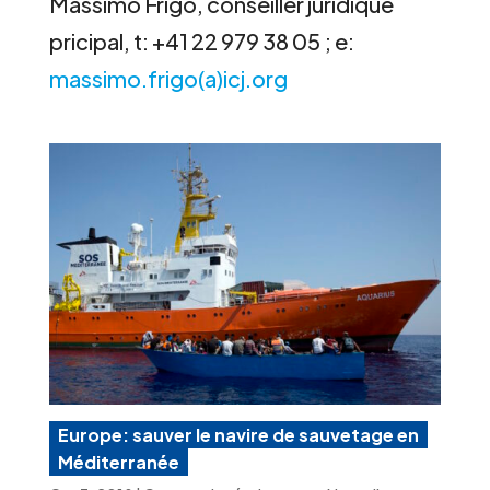
Massimo Frigo, conseiller juridique
pricipal, t: +41 22 979 38 05 ; e:
massimo.frigo(a)icj.org
Europe: sauver le navire de sauvetage en
Méditerranée